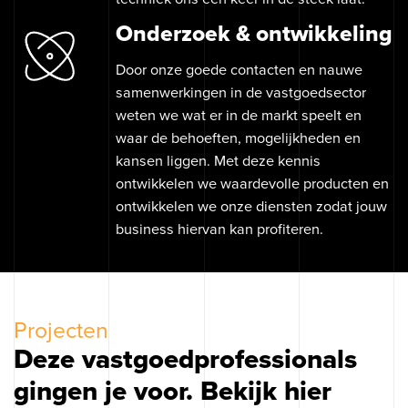
Onderzoek & ontwikkeling
Op zoek naar
een sterke
huisstijl?
❘
Door onze goede contacten en nauwe
samenwerkingen in de vastgoedsector
weten we wat er in de markt speelt en
waar de behoeften, mogelijkheden en
kansen liggen. Met deze kennis
Contact opnemen
ontwikkelen we waardevolle producten en
ontwikkelen we onze diensten zodat jouw
business hiervan kan profiteren.
070 - 322 97 33
Binckhorstlaan 36
info@ogonline.nl
2516 BE Den Haag
Projecten
Deze vastgoedprofessionals
gingen je voor. Bekijk hier