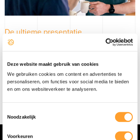
De ultieme presentatie
Aanbod met beleving
De website is standaard uitgerust met opties voor de
perfecte presentatie van woningen, nieuwbouw en
Deze website maakt gebruik van cookies
commercieel vastgoed. De pagina’s met het aanbod zijn
We gebruiken cookies om content en advertenties te
gekoppeld met de makelaarssoftware van jouw kantoor.
personaliseren, om functies voor social media te bieden
Vindt er een mutatie plaats, dan wordt deze automatisch
en om ons websiteverkeer te analyseren.
doorgevoerd. Je kunt objecten ook op de website plaatsen
buiten de koppeling om. Zo is jouw website altijd up-to-
date.
Toestemmingsselectie
Noodzakelijk
Voorkeuren