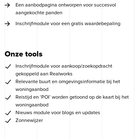
Een aanbodpagina ontworpen voor succesvol
aangekochte panden
Inschrijfmodule voor een gratis waardebepaling
Onze tools
Op zoek naar
social advertis
❘
Inschrijfmodule voor aankoop/zoekopdracht
gekoppeld aan Realworks
Relevante buurt en omgevingsinformatie bij het
woningaanbod
Contact opnemen
Reistijd en ‘POI’ worden getoond op de kaart bij het
woningaanbod
Nieuws module voor blogs en updates
Zonnewijzer
070 - 322 97 33
Binckhorstlaan 36
info@ogonline.nl
2516 BE Den Haag