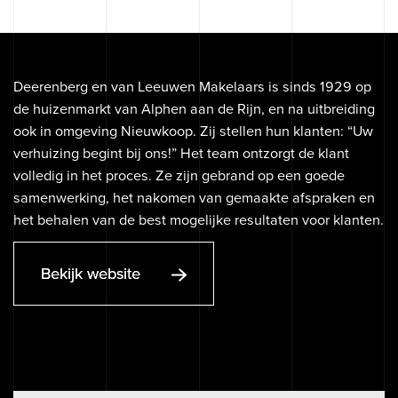
Deerenberg en van Leeuwen Makelaars is sinds 1929 op
de huizenmarkt van Alphen aan de Rijn, en na uitbreiding
ook in omgeving Nieuwkoop. Zij stellen hun klanten: “Uw
verhuizing begint bij ons!” Het team ontzorgt de klant
© 2026 OGonline B.V.
volledig in het proces. Ze zijn gebrand op een goede
samenwerking, het nakomen van gemaakte afspraken en
Websites voor makelaars
het behalen van de best mogelijke resultaten voor klanten.
Online marketing voor makelaars
Bekijk website
Algemene voorwaarden
Privacy
Cookies