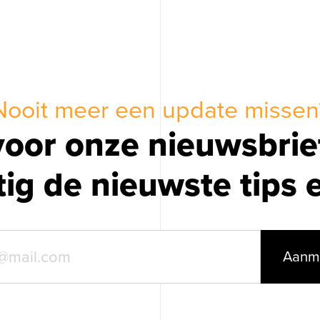
Op zoek naar
social
Nooit meer een update missen
n voor onze nieuwsbri
ig de nieuwste tips 
Contact opnemen
Aanm
Blog
070 - 322 97 33
info@ogonline.nl