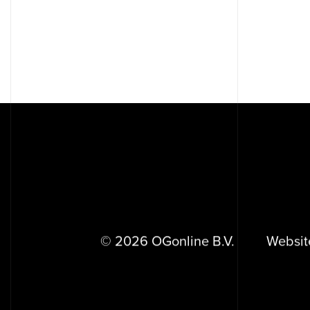
Showcase
Over ons
© 2026 OGonline B.V.
Websit