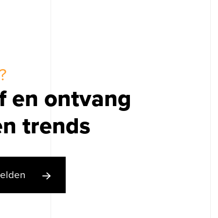
❘
?
ef en ontvang
en trends
elden