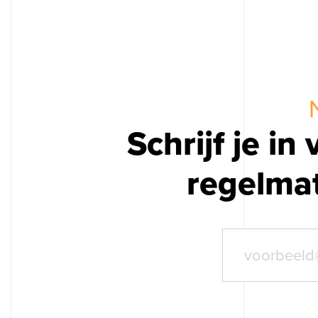
Schrijf je i
regelmat
Diensten