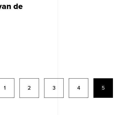
van de
1
2
3
4
5