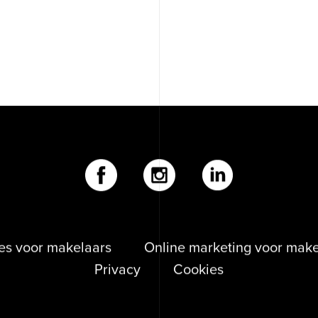
Contact
Binckhorstlaan 36
2516 BE Den Haag
Klantenportaal
es voor makelaars
Online marketing voor make
Privacy
Cookies