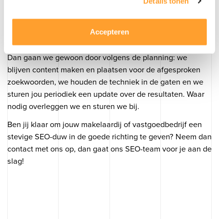
Details tonen
De afdeling content gaat volgens planning aan de slag.
Accepteren
En na de eerste fase?
Dan gaan we gewoon door volgens de planning: we
blijven content maken en plaatsen voor de afgesproken
zoekwoorden, we houden de techniek in de gaten en we
sturen jou periodiek een update over de resultaten. Waar
nodig overleggen we en sturen we bij.
Op zoek naar
SEO?
❘
Ben jij klaar om jouw makelaardij of vastgoedbedrijf een
stevige SEO-duw in de goede richting te geven? Neem dan
contact met ons op, dan gaat ons SEO-team voor je aan de
slag!
Contact opnemen
070 - 322 97 33
Binckhorstlaan 36