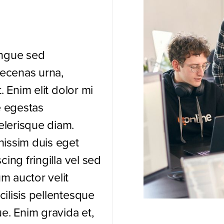
ongue sed
ecenas urna,
t. Enim elit dolor mi
e egestas
elerisque diam.
nissim duis eget
cing fringilla vel sed
m auctor velit
cilisis pellentesque
ue. Enim gravida et,