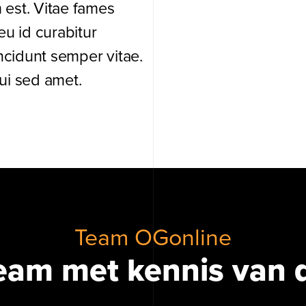
 est. Vitae fames
u id curabitur
ncidunt semper vitae.
dui sed amet.
Team OGonline
eam met kennis van 