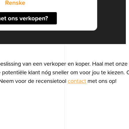
p zoek naar
grafisch ontwer
eslissing van een verkoper en koper. Haal met onze t
je potentiële klant nóg sneller om voor jou te kiezen.
Contact opnemen
Neem voor de recensietool
contact
met ons op!
Blog
070 - 322 97 33
info@ogonline.nl
Contact