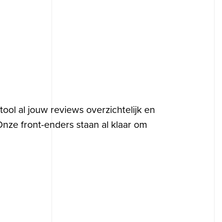
p
❘
ool al jouw reviews overzichtelijk en
 Onze front-enders staan al klaar om