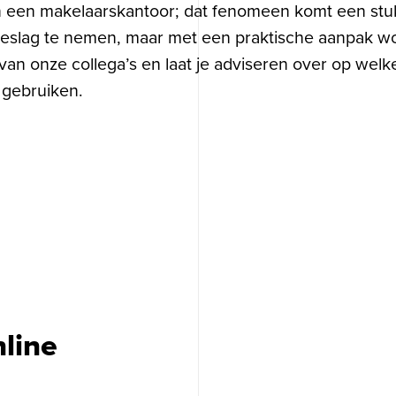
 een makelaarskantoor; dat fenomeen komt een stu
beslag te nemen, maar met een praktische aanpak wo
n onze collega’s en laat je adviseren over op welk
n gebruiken.
line
Op zoek naar
SEO?
❘