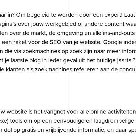
 in? Om begeleid te worden door een expert! Laat zi
ina’s over jouw werkgebied of andere content waarmee
llen over de markt, de omgeving en alle ins-and-outs 
s een raket voor de SEO van je website. Google index
n die via zoekmachines op zoek zijn naar meer infor
 je laatste blog in ieder geval uit het huidige jaart
ële klanten als zoekmachines refereren aan de concu
ebsite is het vangnet voor alle online activiteiten d
exe) tools om op een eenvoudige en laagdrempelige
 dol op gratis en vrijblijvende informatie, en daar sp