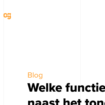
Blog
Welke functi
naast het to