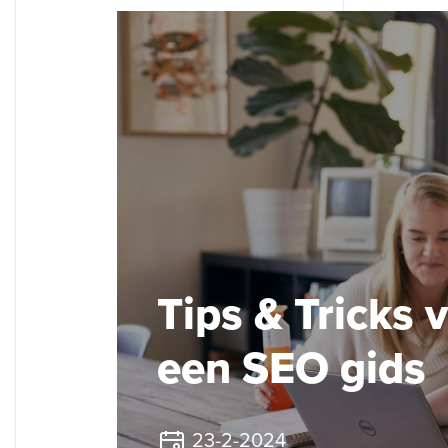
Diensten
Showcase
Tips & Tricks 
Over ons
een SEO gids
23-2-2024