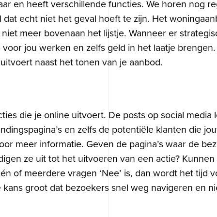
aar en heeft verschillende functies. We horen nog r
l dat echt niet het geval hoeft te zijn. Het woninga
g niet meer bovenaan het lijstje. Wanneer er strategi
voor jou werken en zelfs geld in het laatje brengen.
 uitvoert naast het tonen van je aanbod.
cties die je online uitvoert. De posts op social med
andingspagina’s en zelfs de potentiële klanten die j
voor meer informatie. Geven de pagina’s waar de be
gen ze uit tot het uitvoeren van een actie? Kunnen b
n of meerdere vragen ‘Nee’ is, dan wordt het tijd 
de kans groot dat bezoekers snel weg navigeren en nie