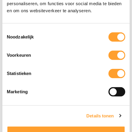
personaliseren, om functies voor social media te bieden
en om ons websiteverkeer te analyseren.
Toestemmingsselectie
Noodzakelijk
Voorkeuren
Statistieken
Tips & Tricks van onze
kenners - een SEO gids
Marketing
23-2-2024
Details tonen